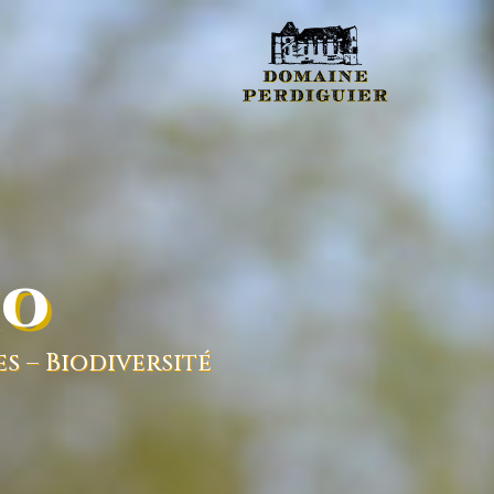
IO
es
–
Biodiversité